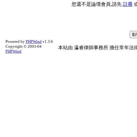
您還不是論壇會員,請先
註冊
Powered by
PHPWind
v1.3.6
Copyright © 2003-04
本站由
瀛睿律師事務所
擔任常年法律
PHPWind