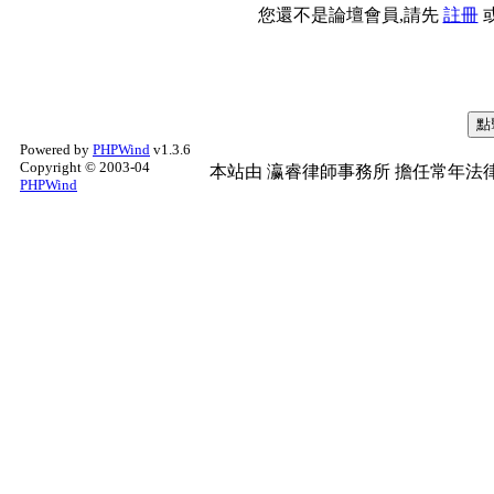
您還不是論壇會員,請先
註冊
Powered by
PHPWind
v1.3.6
Copyright © 2003-04
本站由
瀛睿律師事務所
擔任常年法律
PHPWind