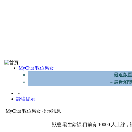
MyChat 數位男女
－最近版
－最近瀏
»
論壇提示
MyChat 數位男女 提示訊息
狀態:發生錯誤,目前有 10000 人上線