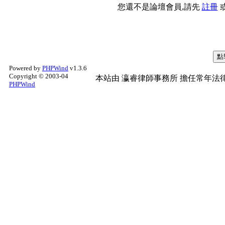
您還不是論壇會員,請先
註冊
Powered by
PHPWind
v1.3.6
Copyright © 2003-04
本站由
瀛睿律師事務所
擔任常年法律
PHPWind