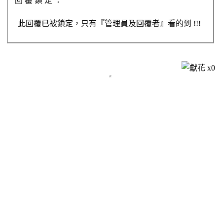
回 覆 鎖 定 ：
此回覆已被鎖定，只有『管理員及回覆者』看的到 !!!
x
0