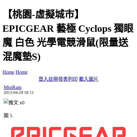
【桃園-虛擬城市】
EPICGEAR 藝極 Cyclops 獨眼
魔 白色 光學電競滑鼠(限量送
混魔墊S)
Home
Home
登入
註冊
發表
列印
載入圖片
MistRain
2015-04-29 18:11
x
0
圖 1.