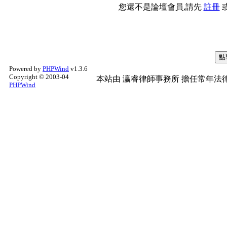
您還不是論壇會員,請先
註冊
Powered by
PHPWind
v1.3.6
Copyright © 2003-04
本站由
瀛睿律師事務所
擔任常年法律
PHPWind