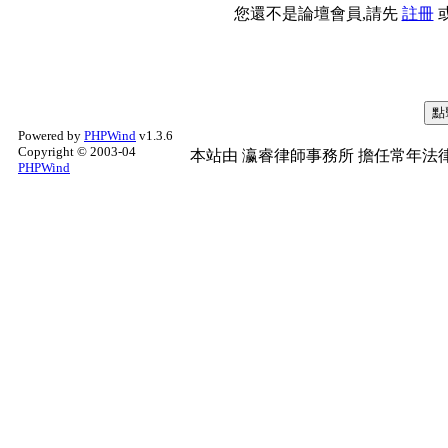
您還不是論壇會員,請先
註冊
Powered by
PHPWind
v1.3.6
Copyright © 2003-04
本站由
瀛睿律師事務所
擔任常年法律
PHPWind