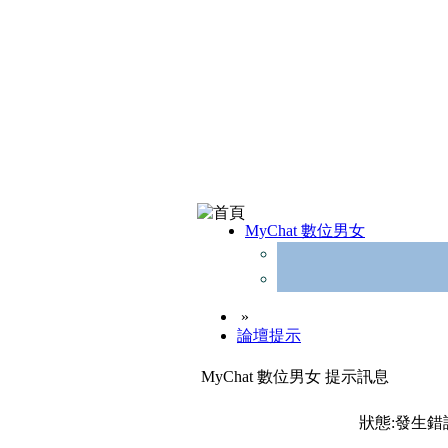
MyChat 數位男女
»
論壇提示
MyChat 數位男女 提示訊息
狀態:發生錯誤