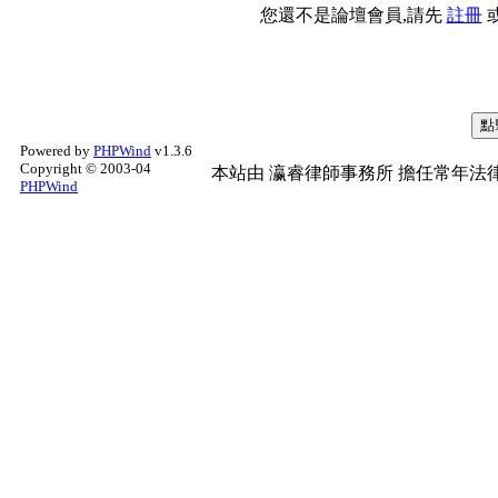
您還不是論壇會員,請先
註冊
Powered by
PHPWind
v1.3.6
Copyright © 2003-04
本站由
瀛睿律師事務所
擔任常年法律
PHPWind