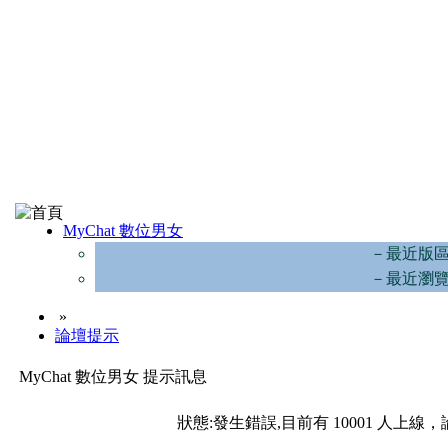
MyChat 數位男女
－最近版
－最近瀏
»
論壇提示
MyChat 數位男女 提示訊息
狀態:發生錯誤,目前有 10001 人上線