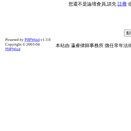
您還不是論壇會員,請先
註冊
Powered by
PHPWind
v1.3.6
Copyright © 2003-04
本站由
瀛睿律師事務所
擔任常年法律
PHPWind