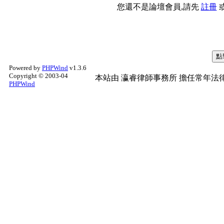
您還不是論壇會員,請先
註冊
Powered by
PHPWind
v1.3.6
Copyright © 2003-04
本站由
瀛睿律師事務所
擔任常年法律
PHPWind