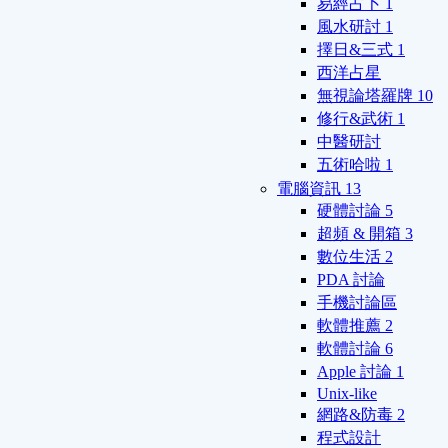
易經占卜
1
風水研討
1
擇日&三式
1
西洋占星
無視論塔羅牌
10
修行&武術
1
中醫研討
五術哈啦
1
電腦資訊
13
硬體討論
5
超頻 & 開箱
3
數位生活
2
PDA 討論
手機討論區
軟體推薦
2
軟體討論
6
Apple 討論
1
Unix-like
網路&防毒
2
程式設計