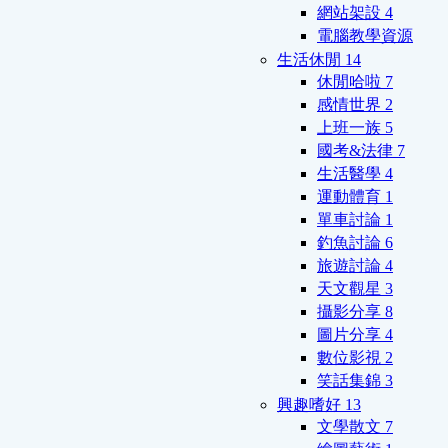
網站架設
4
電腦教學資源
生活休閒
14
休閒哈啦
7
感情世界
2
上班一族
5
國考&法律
7
生活醫學
4
運動體育
1
單車討論
1
釣魚討論
6
旅遊討論
4
天文觀星
3
攝影分享
8
圖片分享
4
數位影視
2
笑話集錦
3
興趣嗜好
13
文學散文
7