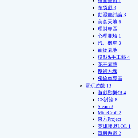
繪圖藝術
1
布袋戲
3
動漫畫討論
3
美食天地
6
理財專區
心理測驗
1
汽、機車
3
寵物園地
模型&手工藝
4
花卉園藝
魔術方塊
獨輪車專區
電玩遊戲
13
遊戲歡樂包
4
CS討論
8
Steam
3
MineCraft
2
東方Project
英雄聯盟LOL
1
單機遊戲
2