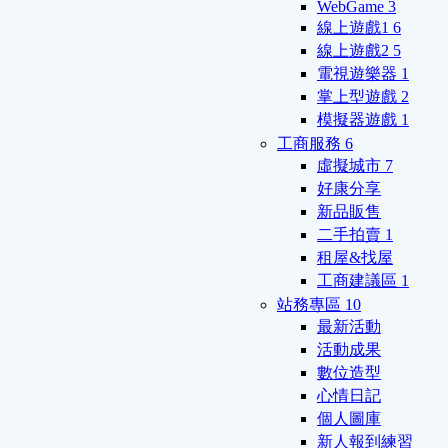
WebGame
3
線上遊戲1
6
線上遊戲2
5
電視遊樂器
1
掌上型遊戲
2
模擬器遊戲
1
工商服務
6
虛擬城市
7
好康分享
新品販售
二手拍賣
1
租屋&找屋
工商建議區
1
站務專區
10
最新活動
活動成果
數位造型
心情日記
個人圖庫
新人報到練習