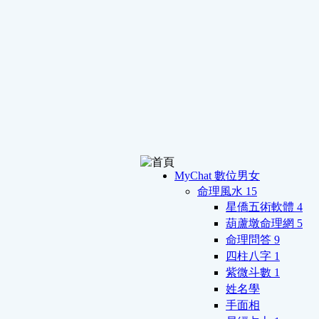
MyChat 數位男女
命理風水
15
星僑五術軟體
4
葫蘆墩命理網
5
命理問答
9
四柱八字
1
紫微斗數
1
姓名學
手面相