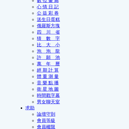
數 位 畫 廊
心 情 日 記
公 益 彩 券
送生日蛋糕
俄羅斯方塊
四 川 省
猜 數 字
比 大 小
泡 泡 龍
許 願 池
萬 年 曆
經 期 計 算
體 重 測 量
音 樂 點 播
衛 星 地 圖
時間戳字幕
男女聊天室
求助
論壇守則
會員等級
會員權限