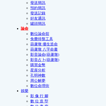
發送簡訊
預約簡訊
發送記錄
好友通訊
罐頭簡訊
論命
數位論命舘
免費排盤工具
葫蘆墩 優生造命
葫蘆墩 八字命書
影音論命(葫蘆墩)
影音占卜(葫蘆墩)
購買金幣
星座分析
孔明神數
周公解夢
數位命理街
娛樂
影 像 行 腳
數 位 造 型