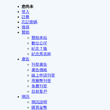
您尚未
登入
註冊
忘記密碼
搜尋
贊助
贊助本站
數位公仔
紀念Ｔ恤
紀念馬克杯
廣告
刊登廣告
廣告價格
線上申請刊登
用雅幣刊登
免費刊登
目前客戶
簡訊
簡訊說明
購買金幣