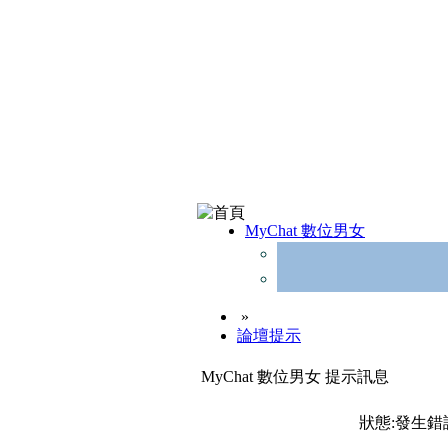
MyChat 數位男女
»
論壇提示
MyChat 數位男女 提示訊息
狀態:發生錯誤