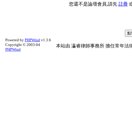
您還不是論壇會員,請先
註冊
Powered by
PHPWind
v1.3.6
Copyright © 2003-04
本站由
瀛睿律師事務所
擔任常年法律
PHPWind