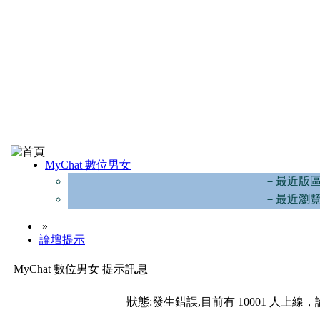
MyChat 數位男女
－最近版
－最近瀏
»
論壇提示
MyChat 數位男女 提示訊息
狀態:發生錯誤,目前有 10001 人上線