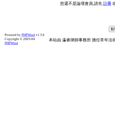
您還不是論壇會員,請先
註冊
Powered by
PHPWind
v1.3.6
Copyright © 2003-04
本站由
瀛睿律師事務所
擔任常年法律
PHPWind