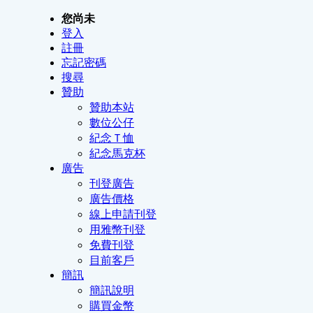
您尚未
登入
註冊
忘記密碼
搜尋
贊助
贊助本站
數位公仔
紀念Ｔ恤
紀念馬克杯
廣告
刊登廣告
廣告價格
線上申請刊登
用雅幣刊登
免費刊登
目前客戶
簡訊
簡訊說明
購買金幣