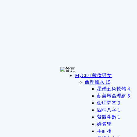
MyChat 數位男女
命理風水
15
星僑五術軟體
4
葫蘆墩命理網
5
命理問答
9
四柱八字
1
紫微斗數
1
姓名學
手面相