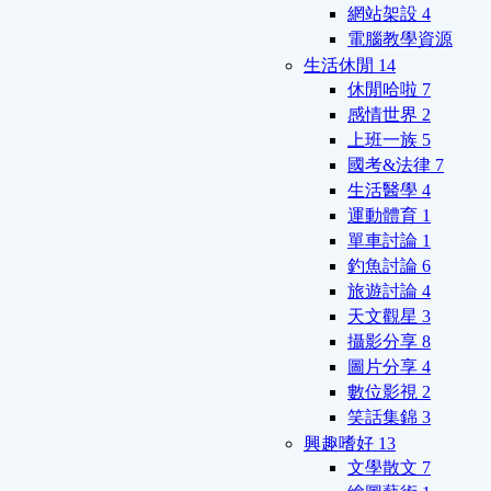
網站架設
4
電腦教學資源
生活休閒
14
休閒哈啦
7
感情世界
2
上班一族
5
國考&法律
7
生活醫學
4
運動體育
1
單車討論
1
釣魚討論
6
旅遊討論
4
天文觀星
3
攝影分享
8
圖片分享
4
數位影視
2
笑話集錦
3
興趣嗜好
13
文學散文
7