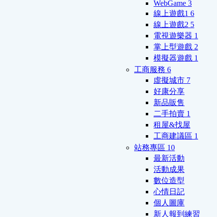
WebGame
3
線上遊戲1
6
線上遊戲2
5
電視遊樂器
1
掌上型遊戲
2
模擬器遊戲
1
工商服務
6
虛擬城市
7
好康分享
新品販售
二手拍賣
1
租屋&找屋
工商建議區
1
站務專區
10
最新活動
活動成果
數位造型
心情日記
個人圖庫
新人報到練習