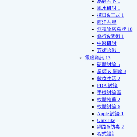
易經占卜
1
風水研討
1
擇日&三式
1
西洋占星
無視論塔羅牌
10
修行&武術
1
中醫研討
五術哈啦
1
電腦資訊
13
硬體討論
5
超頻 & 開箱
3
數位生活
2
PDA 討論
手機討論區
軟體推薦
2
軟體討論
6
Apple 討論
1
Unix-like
網路&防毒
2
程式設計