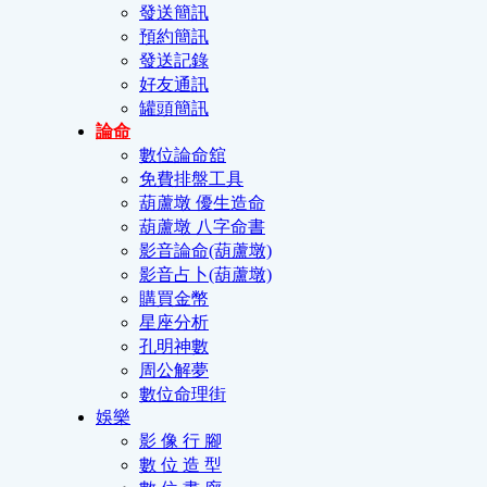
發送簡訊
預約簡訊
發送記錄
好友通訊
罐頭簡訊
論命
數位論命舘
免費排盤工具
葫蘆墩 優生造命
葫蘆墩 八字命書
影音論命(葫蘆墩)
影音占卜(葫蘆墩)
購買金幣
星座分析
孔明神數
周公解夢
數位命理街
娛樂
影 像 行 腳
數 位 造 型