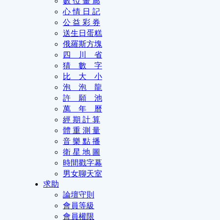
數 位 畫 廊
心 情 日 記
公 益 彩 券
送生日蛋糕
俄羅斯方塊
四 川 省
猜 數 字
比 大 小
泡 泡 龍
許 願 池
萬 年 曆
經 期 計 算
體 重 測 量
音 樂 點 播
衛 星 地 圖
時間戳字幕
男女聊天室
求助
論壇守則
會員等級
會員權限