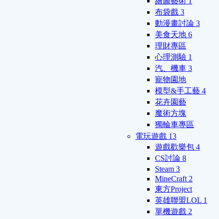
繪圖藝術
1
布袋戲
3
動漫畫討論
3
美食天地
6
理財專區
心理測驗
1
汽、機車
3
寵物園地
模型&手工藝
4
花卉園藝
魔術方塊
獨輪車專區
電玩遊戲
13
遊戲歡樂包
4
CS討論
8
Steam
3
MineCraft
2
東方Project
英雄聯盟LOL
1
單機遊戲
2