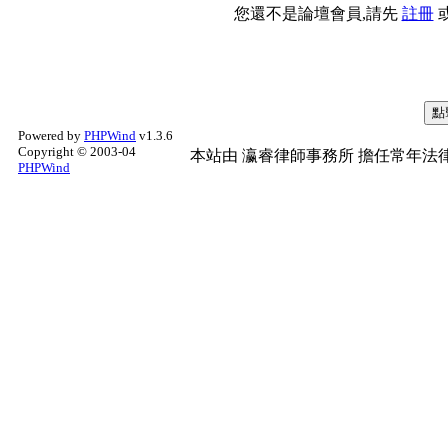
您還不是論壇會員,請先
註冊
Powered by
PHPWind
v1.3.6
Copyright © 2003-04
本站由
瀛睿律師事務所
擔任常年法律
PHPWind