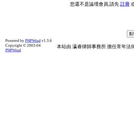
您還不是論壇會員,請先
註冊
Powered by
PHPWind
v1.3.6
Copyright © 2003-04
本站由
瀛睿律師事務所
擔任常年法律
PHPWind