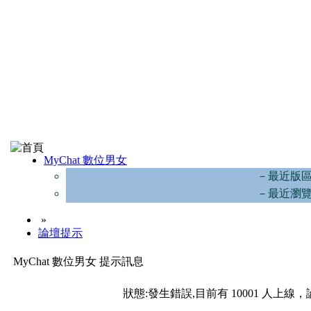
MyChat 數位男女
－最近版
－最近瀏
»
論壇提示
MyChat 數位男女 提示訊息
狀態:發生錯誤,目前有 10001 人上線