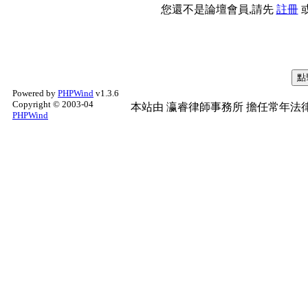
您還不是論壇會員,請先
註冊
Powered by
PHPWind
v1.3.6
Copyright © 2003-04
本站由
瀛睿律師事務所
擔任常年法律
PHPWind