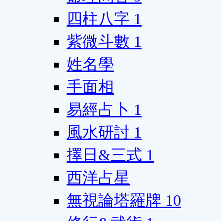
四柱八字
1
紫微斗數
1
姓名學
手面相
易經占卜
1
風水研討
1
擇日&三式
1
西洋占星
無視論塔羅牌
10