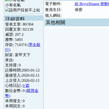
電子郵件:
給 BryceHuang 發
小有名氣
會員生日:
保密
個人網站:
詳細資料
其他相關
發表文章:
80
/
304
回覆文章:
92
/
139
威望:
207.2
雅幣:
5493
存款:
714374
(
男女銀
行
)
財富:
富甲天下
來自:
支持度:
0
註冊時間:
2005-01-12
最後登入:
2026-02-11
上次登入:
2026-02-11
心情日記:
0 篇
數位金幣:
0
(
購買金
幣
)
本周發文:
0
本周回文:
0