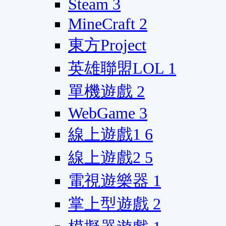
Steam
3
MineCraft
2
東方Project
英雄聯盟LOL
1
單機遊戲
2
WebGame
3
線上遊戲1
6
線上遊戲2
5
電視遊樂器
1
掌上型遊戲
2