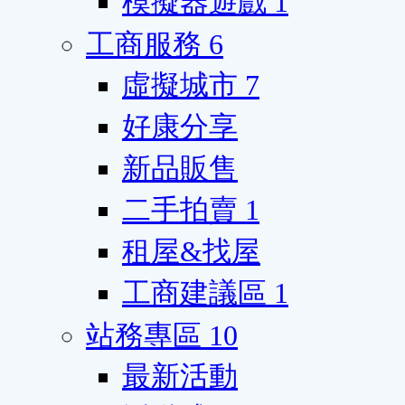
模擬器遊戲
1
工商服務
6
虛擬城市
7
好康分享
新品販售
二手拍賣
1
租屋&找屋
工商建議區
1
站務專區
10
最新活動