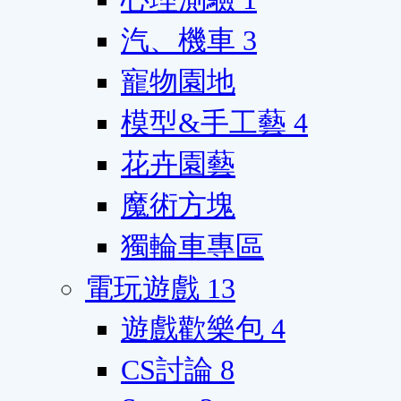
汽、機車
3
寵物園地
模型&手工藝
4
花卉園藝
魔術方塊
獨輪車專區
電玩遊戲
13
遊戲歡樂包
4
CS討論
8