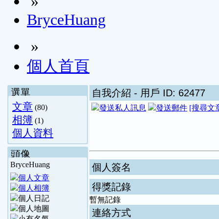
»
BryceHuang
»
個人首頁
選單
自我介紹
- 用戶 ID: 62477
文章
(80)
[搜尋文
相簿
(1)
個人資料
頭像
BryceHuang
個人簽名
得獎記錄
暫無記錄
連絡方式