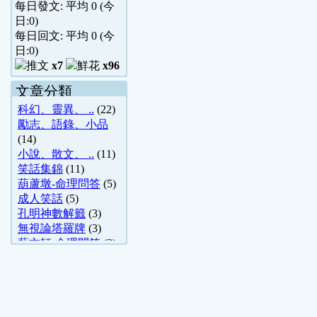
每日發文: 平均
0
(今
日:
0
)
每日回文: 平均
0
(今
日:
0
)
x7
x96
文章分類
科幻、靈異、 ..
(22)
勵志、語錄、小品
(14)
小說、散文、 ..
(11)
笑話集錦
(11)
葫蘆墩-命理問答
(5)
成人笑話
(5)
孔明神數解籤
(3)
無視論塔羅牌
(3)
藝文軒-命理問答
(2)
Windows
(1)
傳基居士-命理 ..
(1)