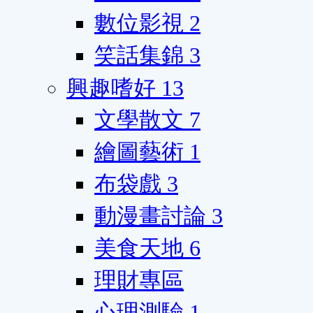
數位影視
2
笑話集錦
3
興趣嗜好
13
文學散文
7
繪圖藝術
1
布袋戲
3
動漫畫討論
3
美食天地
6
理財專區
心理測驗
1