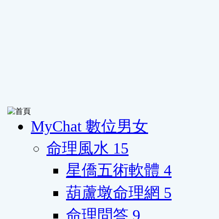
MyChat 數位男女
命理風水
15
星僑五術軟體
4
葫蘆墩命理網
5
命理問答
9