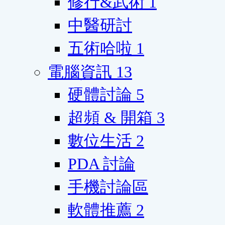
修行&武術
1
中醫研討
五術哈啦
1
電腦資訊
13
硬體討論
5
超頻 & 開箱
3
數位生活
2
PDA 討論
手機討論區
軟體推薦
2