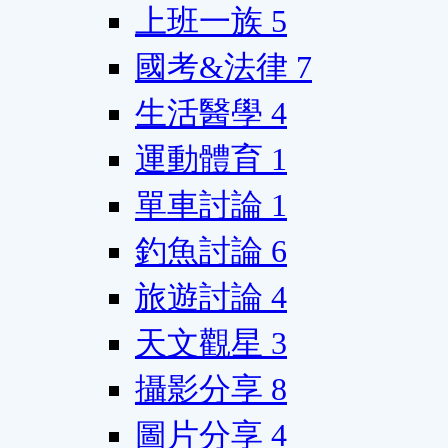
上班一族
5
國考&法律
7
生活醫學
4
運動體育
1
單車討論
1
釣魚討論
6
旅遊討論
4
天文觀星
3
攝影分享
8
圖片分享
4