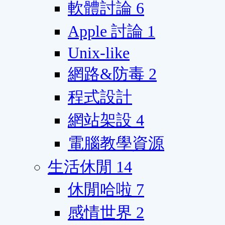
軟體討論
6
Apple 討論
1
Unix-like
網路&防毒
2
程式設計
網站架設
4
電腦教學資源
生活休閒
14
休閒哈啦
7
感情世界
2