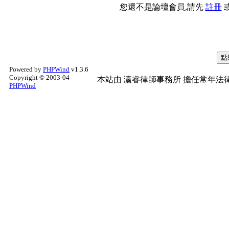
您還不是論壇會員,請先
註冊
Powered by
PHPWind
v1.3.6
Copyright © 2003-04
本站由
瀛睿律師事務所
擔任常年法律
PHPWind