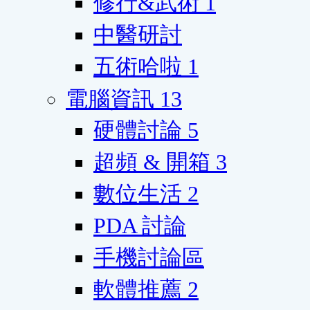
修行&武術
1
中醫研討
五術哈啦
1
電腦資訊
13
硬體討論
5
超頻 & 開箱
3
數位生活
2
PDA 討論
手機討論區
軟體推薦
2