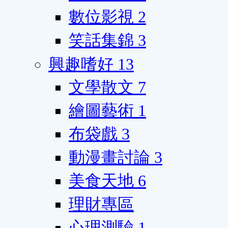
數位影視
2
笑話集錦
3
興趣嗜好
13
文學散文
7
繪圖藝術
1
布袋戲
3
動漫畫討論
3
美食天地
6
理財專區
心理測驗
1