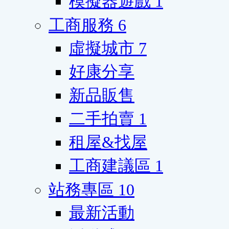
模擬器遊戲
1
工商服務
6
虛擬城市
7
好康分享
新品販售
二手拍賣
1
租屋&找屋
工商建議區
1
站務專區
10
最新活動