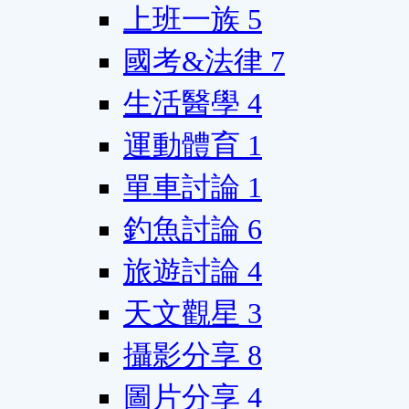
上班一族
5
國考&法律
7
生活醫學
4
運動體育
1
單車討論
1
釣魚討論
6
旅遊討論
4
天文觀星
3
攝影分享
8
圖片分享
4