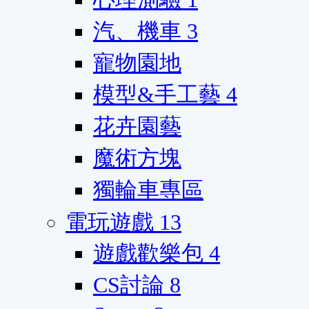
汽、機車
3
寵物園地
模型&手工藝
4
花卉園藝
魔術方塊
獨輪車專區
電玩遊戲
13
遊戲歡樂包
4
CS討論
8