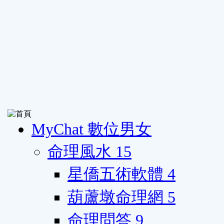
MyChat 數位男女
命理風水
15
星僑五術軟體
4
葫蘆墩命理網
5
命理問答
9