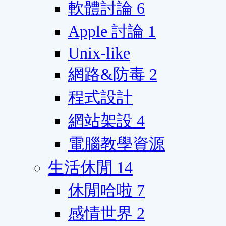
軟體討論
6
Apple 討論
1
Unix-like
網路&防毒
2
程式設計
網站架設
4
電腦教學資源
生活休閒
14
休閒哈啦
7
感情世界
2