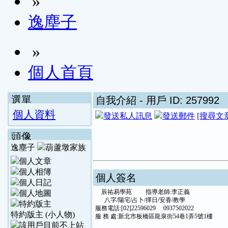
»
逸塵子
»
個人首頁
選單
自我介紹
- 用戶 ID: 257992
個人資料
[搜尋文
頭像
逸塵子
個人簽名
辰祐易學苑 指導老師:李正義
八字/陽宅/占卜/擇日/安香/教學
服務電話:[02]22596029 0937502022
特約版主 (小人物)
服 務 處:新北市板橋區龍泉街54巷1弄5號1樓