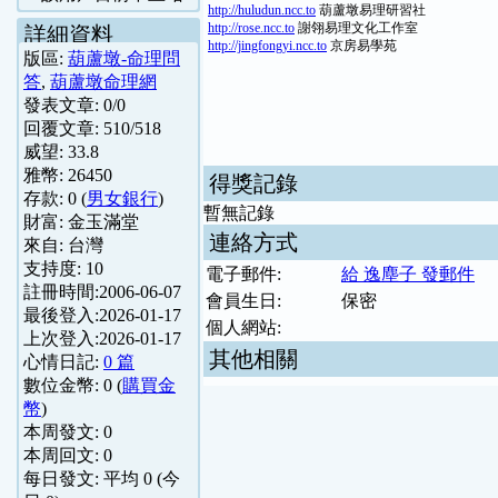
http://huludun.ncc.to
葫蘆墩易理研習社
http://rose.ncc.to
謝翎易理文化工作室
詳細資料
http://jingfongyi.ncc.to
京房易學苑
版區:
葫蘆墩-命理問
答
,
葫蘆墩命理網
發表文章:
0
/
0
回覆文章:
510
/
518
威望:
33.8
雅幣:
26450
得獎記錄
存款:
0
(
男女銀行
)
暫無記錄
財富:
金玉滿堂
連絡方式
來自:
台灣
支持度:
10
電子郵件:
給 逸塵子 發郵件
註冊時間:
2006-06-07
會員生日:
保密
最後登入:
2026-01-17
個人網站:
上次登入:
2026-01-17
其他相關
心情日記:
0 篇
數位金幣:
0
(
購買金
幣
)
本周發文:
0
本周回文:
0
每日發文: 平均
0
(今