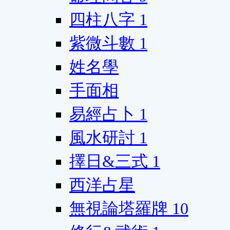
四柱八字
1
紫微斗數
1
姓名學
手面相
易經占卜
1
風水研討
1
擇日&三式
1
西洋占星
無視論塔羅牌
10