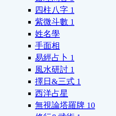
四柱八字
1
紫微斗數
1
姓名學
手面相
易經占卜
1
風水研討
1
擇日&三式
1
西洋占星
無視論塔羅牌
10