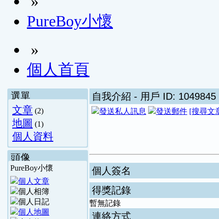
»
PureBoy小懷
»
個人首頁
選單
自我介紹
- 用戶 ID: 1049845
文章
(2)
[搜尋文
地圖
(1)
個人資料
頭像
PureBoy小懷
個人簽名
得獎記錄
暫無記錄
連絡方式