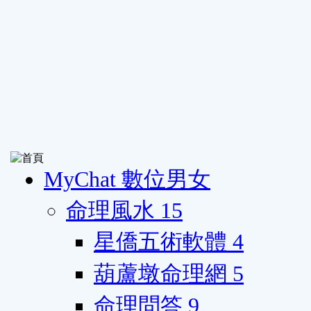
MyChat 數位男女
命理風水
15
星僑五術軟體
4
葫蘆墩命理網
5
命理問答
9