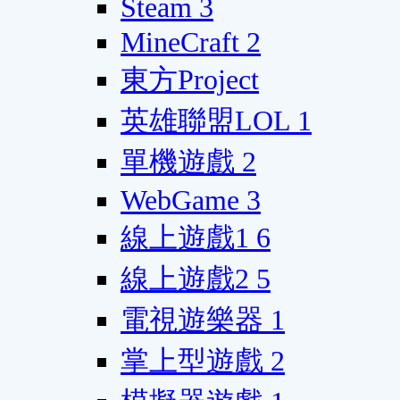
Steam
3
MineCraft
2
東方Project
英雄聯盟LOL
1
單機遊戲
2
WebGame
3
線上遊戲1
6
線上遊戲2
5
電視遊樂器
1
掌上型遊戲
2