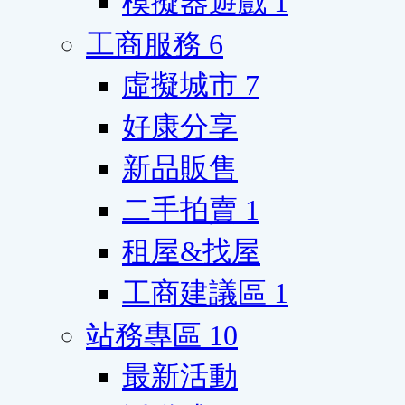
模擬器遊戲
1
工商服務
6
虛擬城市
7
好康分享
新品販售
二手拍賣
1
租屋&找屋
工商建議區
1
站務專區
10
最新活動