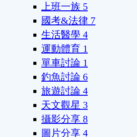
上班一族
5
國考&法律
7
生活醫學
4
運動體育
1
單車討論
1
釣魚討論
6
旅遊討論
4
天文觀星
3
攝影分享
8
圖片分享
4