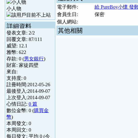
電子郵件:
給 PureBoy小懷 發
小人物
會員生日:
保密
個人網站:
詳細資料
其他相關
發表文章:
2
/
2
回覆文章:
87
/
111
威望:
12.1
雅幣:
622
存款:
0
(
男女銀行
)
財富:
家徒四壁
來自:
支持度:
0
註冊時間:
2012-05-26
最後登入:
2014-09-07
上次登入:
2014-09-07
心情日記:
0 篇
數位金幣:
0
(
購買金
幣
)
本周發文:
0
本周回文:
0
每日發文: 平均
0
(今