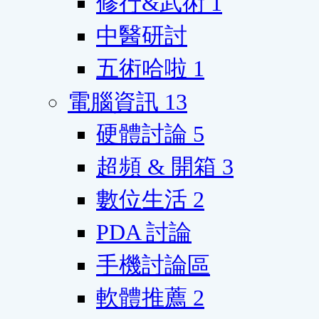
修行&武術
1
中醫研討
五術哈啦
1
電腦資訊
13
硬體討論
5
超頻 & 開箱
3
數位生活
2
PDA 討論
手機討論區
軟體推薦
2