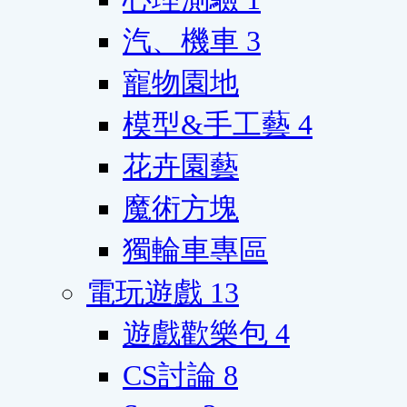
汽、機車
3
寵物園地
模型&手工藝
4
花卉園藝
魔術方塊
獨輪車專區
電玩遊戲
13
遊戲歡樂包
4
CS討論
8