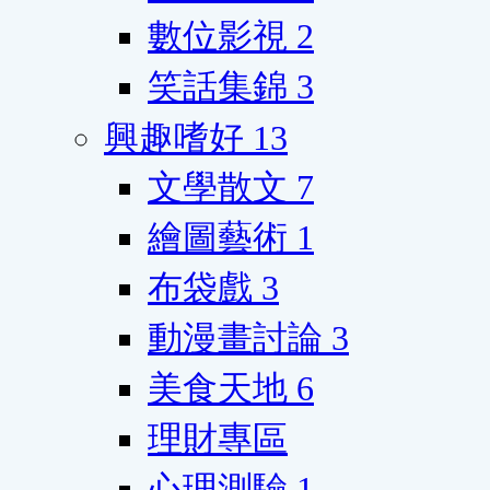
數位影視
2
笑話集錦
3
興趣嗜好
13
文學散文
7
繪圖藝術
1
布袋戲
3
動漫畫討論
3
美食天地
6
理財專區
心理測驗
1