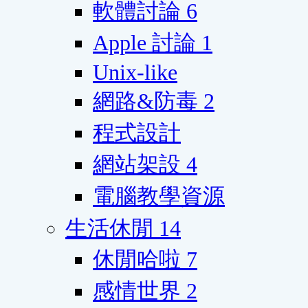
軟體討論
6
Apple 討論
1
Unix-like
網路&防毒
2
程式設計
網站架設
4
電腦教學資源
生活休閒
14
休閒哈啦
7
感情世界
2