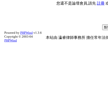
您還不是論壇會員,請先
註冊
Powered by
PHPWind
v1.3.6
Copyright © 2003-04
本站由
瀛睿律師事務所
擔任常年法律
PHPWind