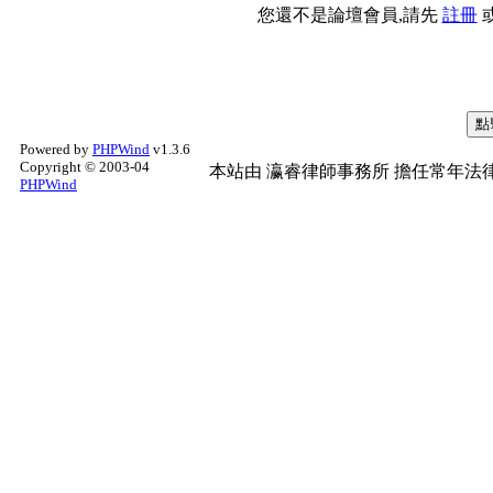
您還不是論壇會員,請先
註冊
Powered by
PHPWind
v1.3.6
Copyright © 2003-04
本站由
瀛睿律師事務所
擔任常年法律
PHPWind