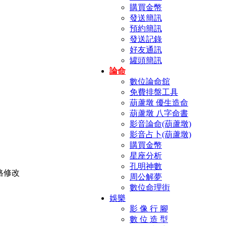
購買金幣
發送簡訊
預約簡訊
發送記錄
好友通訊
罐頭簡訊
論命
數位論命舘
免費排盤工具
葫蘆墩 優生造命
葫蘆墩 八字命書
影音論命(葫蘆墩)
影音占卜(葫蘆墩)
購買金幣
星座分析
孔明神數
周公解夢
數位命理街
娛樂
影 像 行 腳
數 位 造 型