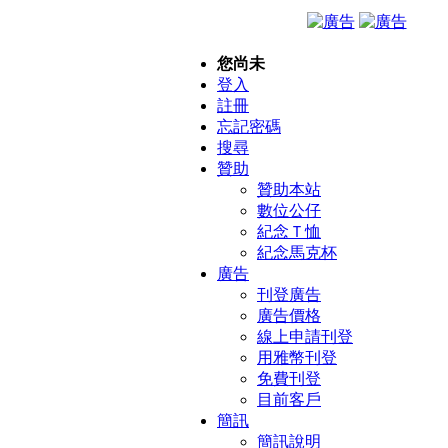
您尚未
登入
註冊
忘記密碼
搜尋
贊助
贊助本站
數位公仔
紀念Ｔ恤
紀念馬克杯
廣告
刊登廣告
廣告價格
線上申請刊登
用雅幣刊登
免費刊登
目前客戶
簡訊
簡訊說明