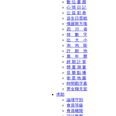
數 位 畫 廊
心 情 日 記
公 益 彩 券
送生日蛋糕
俄羅斯方塊
四 川 省
猜 數 字
比 大 小
泡 泡 龍
許 願 池
萬 年 曆
經 期 計 算
體 重 測 量
音 樂 點 播
衛 星 地 圖
時間戳字幕
男女聊天室
求助
論壇守則
會員等級
會員權限