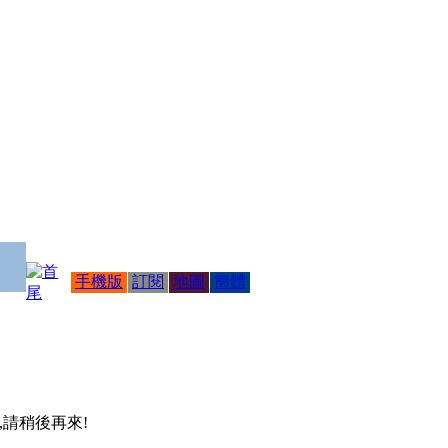
手機版
訂閱
地圖
簡體
 ,請稍後再來!