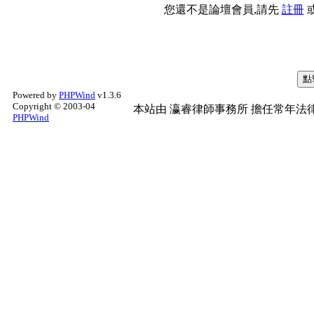
您還不是論壇會員,請先
註冊
Powered by
PHPWind
v1.3.6
Copyright © 2003-04
本站由
瀛睿律師事務所
擔任常年法律
PHPWind