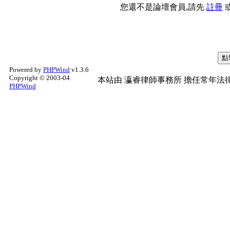
您還不是論壇會員,請先
註冊
Powered by
PHPWind
v1.3.6
Copyright © 2003-04
本站由
瀛睿律師事務所
擔任常年法律
PHPWind