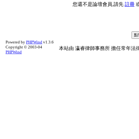
您還不是論壇會員,請先
註冊
Powered by
PHPWind
v1.3.6
Copyright © 2003-04
本站由
瀛睿律師事務所
擔任常年法律
PHPWind