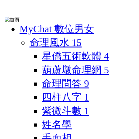
MyChat 數位男女
命理風水
15
星僑五術軟體
4
葫蘆墩命理網
5
命理問答
9
四柱八字
1
紫微斗數
1
姓名學
手面相