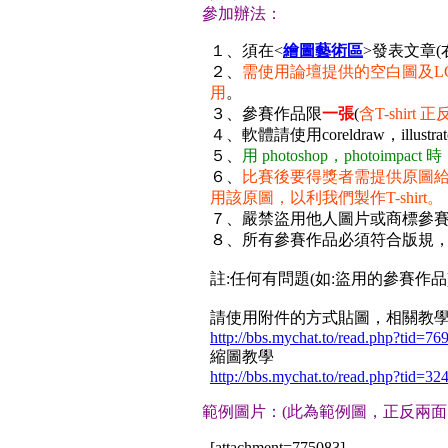
參加辦法：
１、須在<
繪圖藝術區
>發表文章
２、
需使用論壇提供的空白圖及L
用
。
３、參賽作品限
一張
(
含T-shirt 
４、軟體請使用coreldraw，illustr
５、
用 photoshop，photoimpac
６、
比賽後要得獎者需提供原圖
用該原圖，以利我們製作T-shirt。
７、嚴禁盜用他人圖片或商標參
８、所有參賽作品必須符合版規
註:任何有問題(如:盜用的參賽作
請使用附件的方式貼圖，相關教
http://bbs.mychat.to/read.php?tid=76
縮圖教學
http://bbs.mychat.to/read.php?tid=32
範例圖片：(此為範例圖，正反兩面
[attachment=775083]