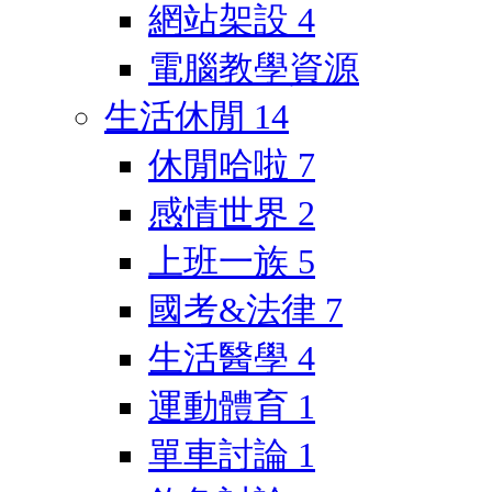
網站架設
4
電腦教學資源
生活休閒
14
休閒哈啦
7
感情世界
2
上班一族
5
國考&法律
7
生活醫學
4
運動體育
1
單車討論
1