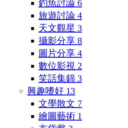
釣魚討論
6
旅遊討論
4
天文觀星
3
攝影分享
8
圖片分享
4
數位影視
2
笑話集錦
3
興趣嗜好
13
文學散文
7
繪圖藝術
1