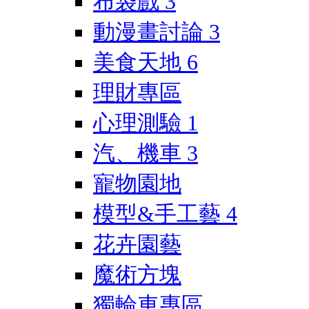
布袋戲
3
動漫畫討論
3
美食天地
6
理財專區
心理測驗
1
汽、機車
3
寵物園地
模型&手工藝
4
花卉園藝
魔術方塊
獨輪車專區