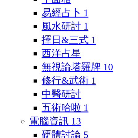
易經占卜
1
風水研討
1
擇日&三式
1
西洋占星
無視論塔羅牌
10
修行&武術
1
中醫研討
五術哈啦
1
電腦資訊
13
硬體討論
5