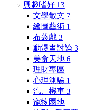
興趣嗜好
13
文學散文
7
繪圖藝術
1
布袋戲
3
動漫畫討論
3
美食天地
6
理財專區
心理測驗
1
汽、機車
3
寵物園地