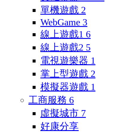
單機遊戲
2
WebGame
3
線上遊戲1
6
線上遊戲2
5
電視遊樂器
1
掌上型遊戲
2
模擬器遊戲
1
工商服務
6
虛擬城市
7
好康分享