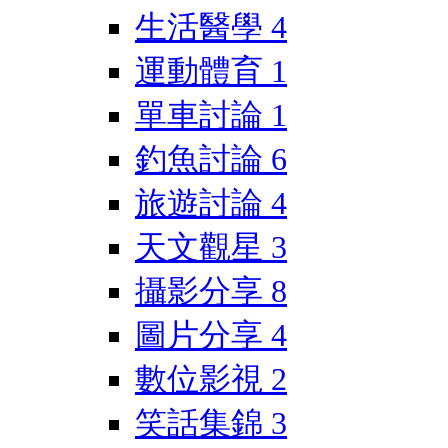
生活醫學
4
運動體育
1
單車討論
1
釣魚討論
6
旅遊討論
4
天文觀星
3
攝影分享
8
圖片分享
4
數位影視
2
笑話集錦
3