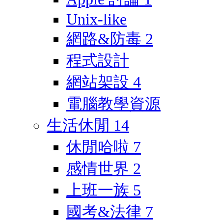
Unix-like
網路&防毒
2
程式設計
網站架設
4
電腦教學資源
生活休閒
14
休閒哈啦
7
感情世界
2
上班一族
5
國考&法律
7