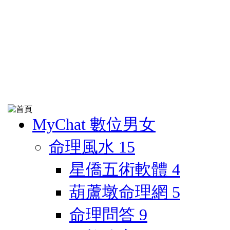
MyChat 數位男女
命理風水
15
星僑五術軟體
4
葫蘆墩命理網
5
命理問答
9