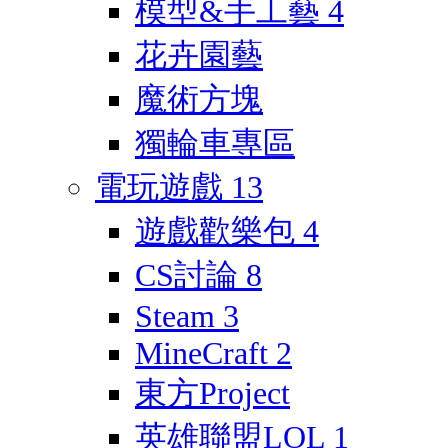
模型&手工藝
4
花卉園藝
魔術方塊
獨輪車專區
電玩遊戲
13
遊戲歡樂包
4
CS討論
8
Steam
3
MineCraft
2
東方Project
英雄聯盟LOL
1