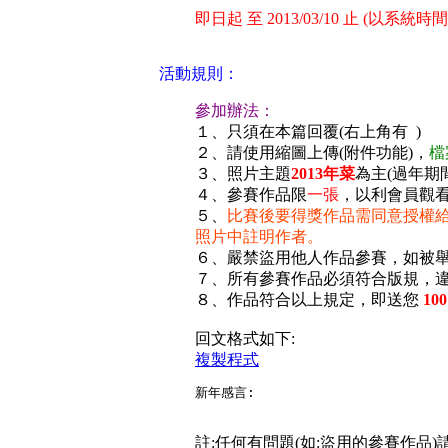
即日起 至 2013/03/10 止 (以系統時
活動規則：
參加辦法：
１、只須在本篇回覆(右上角有
)
２、請使用縮圖上傳(附件功能)，
檔
３、照片主題
2013年菜
為主(過年期
４、參賽作品限
一張
，以利會員觀
５、
比賽後要得獎作品需同意授權
照片中註明作者。
６、嚴禁盜用他人作品參賽，如被
７、所有參賽作品必須符合版規，
８、作品符合以上規定，即送您
100
回文格式如下:
複製程式
註:任何有問題(如:盜用的參賽作品)