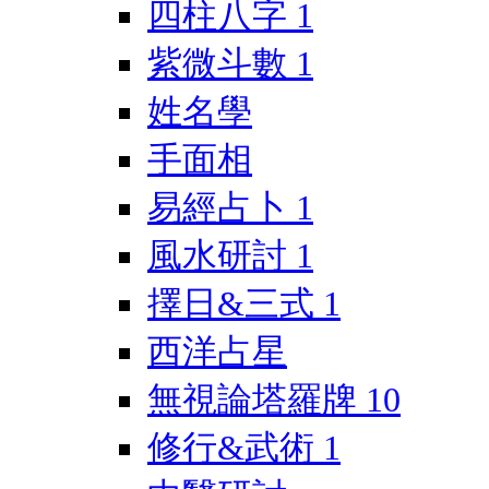
四柱八字
1
紫微斗數
1
姓名學
手面相
易經占卜
1
風水研討
1
擇日&三式
1
西洋占星
無視論塔羅牌
10
修行&武術
1