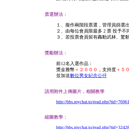
票選辦法：
１、擬作兩階段票選，管理員篩選出
２、由每位會員限最多 2 票 投予不
３、若投票會員留有轟動武林、驚
獎勵辦法：
前12名入選作品：
獎金雅幣
＋２０００
，支持度
＋５
並加送
數位男女紀念公仔
請用附件上傳圖片，相關教學
http://bbs.mychat.to/read.php?tid=7696
縮圖教學：
http://bbs.mychat.to/read.php?tid=3242