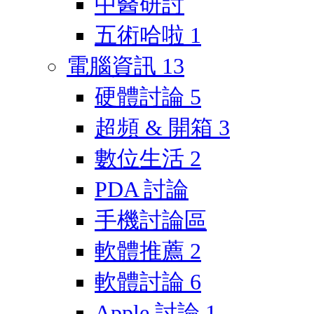
中醫研討
五術哈啦
1
電腦資訊
13
硬體討論
5
超頻 & 開箱
3
數位生活
2
PDA 討論
手機討論區
軟體推薦
2
軟體討論
6
Apple 討論
1