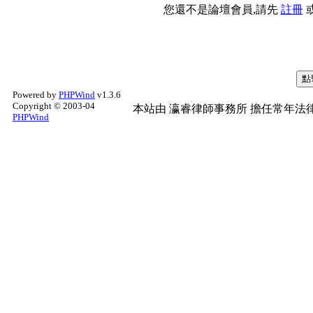
您還不是論壇會員,請先
註冊
Powered by
PHPWind
v1.3.6
Copyright © 2003-04
本站由
瀛睿律師事務所
擔任常年法律
PHPWind