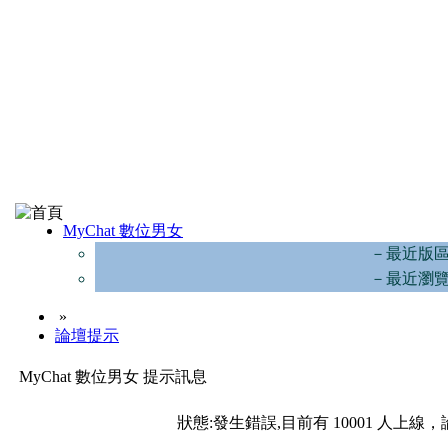
MyChat 數位男女
－最近版
－最近瀏
»
論壇提示
MyChat 數位男女 提示訊息
狀態:發生錯誤,目前有 10001 人上線