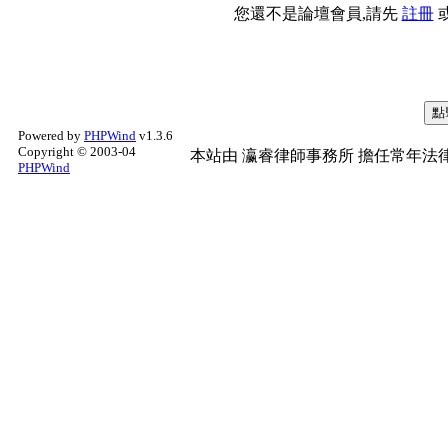
您還不是論壇會員,請先
註冊
Powered by
PHPWind
v1.3.6
Copyright © 2003-04
本站由
瀛睿律師事務所
擔任常年法律
PHPWind