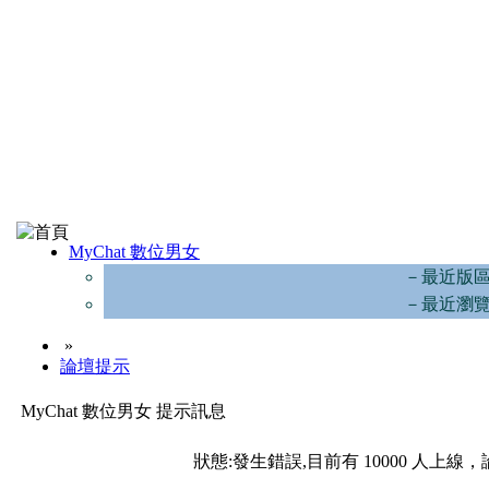
MyChat 數位男女
－最近版
－最近瀏
»
論壇提示
MyChat 數位男女 提示訊息
狀態:發生錯誤,目前有 10000 人上線