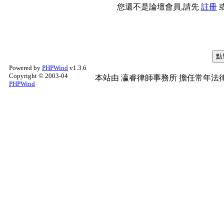
您還不是論壇會員,請先
註冊
Powered by
PHPWind
v1.3.6
Copyright © 2003-04
本站由
瀛睿律師事務所
擔任常年法律
PHPWind