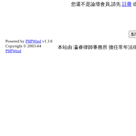
您還不是論壇會員,請先
註冊
Powered by
PHPWind
v1.3.6
Copyright © 2003-04
本站由
瀛睿律師事務所
擔任常年法律
PHPWind