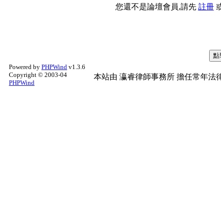
您還不是論壇會員,請先
註冊
Powered by
PHPWind
v1.3.6
Copyright © 2003-04
本站由
瀛睿律師事務所
擔任常年法律
PHPWind