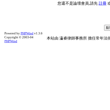
您還不是論壇會員,請先
註冊
Powered by
PHPWind
v1.3.6
Copyright © 2003-04
本站由
瀛睿律師事務所
擔任常年法律
PHPWind