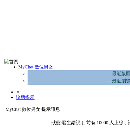
MyChat 數位男女
－最近版
－最近瀏
»
論壇提示
MyChat 數位男女 提示訊息
狀態:發生錯誤,目前有 10000 人上線