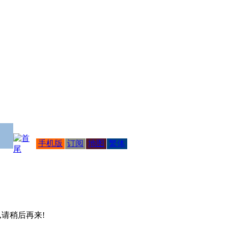
手机版
订阅
地图
繁体
 ,请稍后再来!