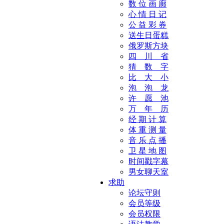
数 位 画 廊
心 情 日 记
公 益 彩 券
送生日蛋糕
俄罗斯方块
四 川 省
猜 数 字
比 大 小
泡 泡 龙
许 愿 池
万 年 历
经 期 计 算
体 重 测 量
音 乐 点 播
卫 星 地 图
时间戳字幕
男女聊天室
求助
论坛守则
会员等级
会员权限