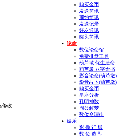
购买金币
发送简讯
预约简讯
发送记录
好友通讯
罐头简讯
论命
数位论命馆
免费排盘工具
葫芦墩 优生造命
葫芦墩 八字命书
影音论命(葫芦墩)
影音占卜(葫芦墩)
购买金币
星座分析
孔明神数
周公解梦
数位命理街
娱乐
影 像 行 脚
数 位 造 型