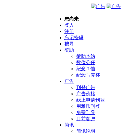
您尚未
登入
注册
忘记密码
搜寻
赞助
赞助本站
数位公仔
纪念Ｔ恤
纪念马克杯
广告
刊登广告
广告价格
线上申请刊登
用雅币刊登
免费刊登
目前客户
简讯
简讯说明