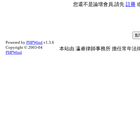
您還不是論壇會員,請先
註冊
Powered by
PHPWind
v1.3.6
Copyright © 2003-04
本站由
瀛睿律師事務所
擔任常年法律
PHPWind