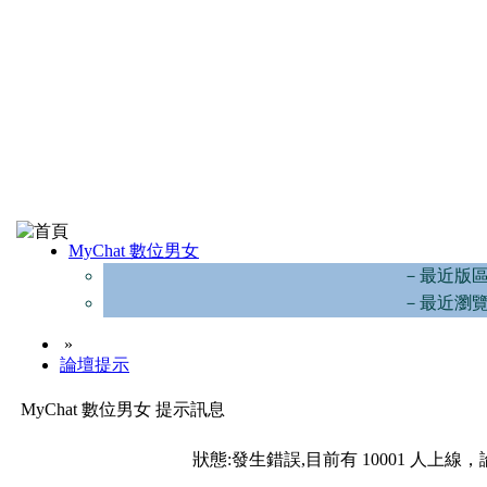
MyChat 數位男女
－最近版
－最近瀏
»
論壇提示
MyChat 數位男女 提示訊息
狀態:發生錯誤,目前有 10001 人上線