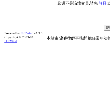
您還不是論壇會員,請先
註冊
Powered by
PHPWind
v1.3.6
Copyright © 2003-04
本站由
瀛睿律師事務所
擔任常年法律
PHPWind