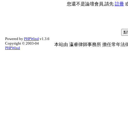
您還不是論壇會員,請先
註冊
Powered by
PHPWind
v1.3.6
Copyright © 2003-04
本站由
瀛睿律師事務所
擔任常年法律
PHPWind