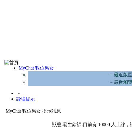
MyChat 數位男女
－最近版
－最近瀏
»
論壇提示
MyChat 數位男女 提示訊息
狀態:發生錯誤,目前有 10000 人上線