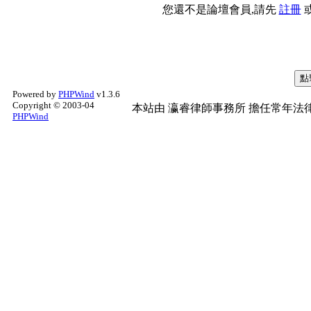
您還不是論壇會員,請先
註冊
Powered by
PHPWind
v1.3.6
Copyright © 2003-04
本站由
瀛睿律師事務所
擔任常年法律
PHPWind