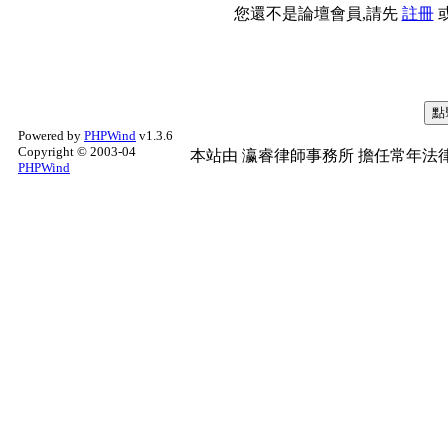
您還不是論壇會員,請先
註冊
Powered by
PHPWind
v1.3.6
Copyright © 2003-04
本站由
瀛睿律師事務所
擔任常年法律
PHPWind