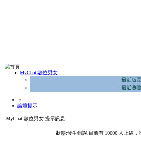
MyChat 數位男女
－最近版
－最近瀏
»
論壇提示
MyChat 數位男女 提示訊息
狀態:發生錯誤,目前有 10000 人上線