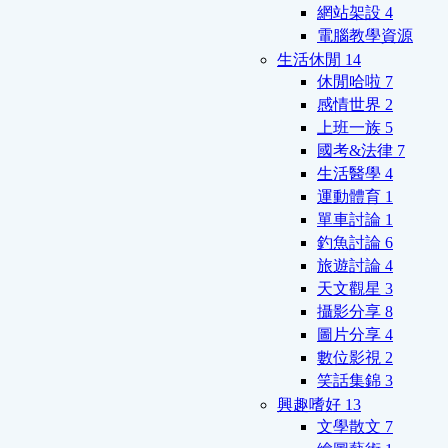
網站架設
4
電腦教學資源
生活休閒
14
休閒哈啦
7
感情世界
2
上班一族
5
國考&法律
7
生活醫學
4
運動體育
1
單車討論
1
釣魚討論
6
旅遊討論
4
天文觀星
3
攝影分享
8
圖片分享
4
數位影視
2
笑話集錦
3
興趣嗜好
13
文學散文
7