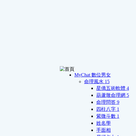
MyChat 數位男女
命理風水
15
星僑五術軟體
4
葫蘆墩命理網
5
命理問答
9
四柱八字
1
紫微斗數
1
姓名學
手面相