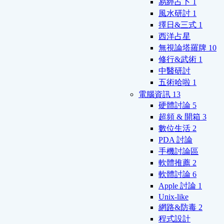
易經占卜
1
風水研討
1
擇日&三式
1
西洋占星
無視論塔羅牌
10
修行&武術
1
中醫研討
五術哈啦
1
電腦資訊
13
硬體討論
5
超頻 & 開箱
3
數位生活
2
PDA 討論
手機討論區
軟體推薦
2
軟體討論
6
Apple 討論
1
Unix-like
網路&防毒
2
程式設計