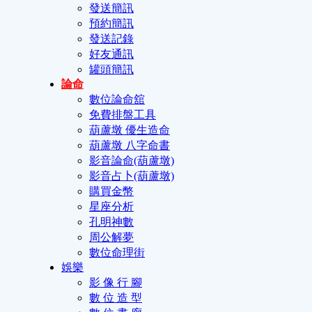
發送簡訊
預約簡訊
發送記錄
好友通訊
罐頭簡訊
論命
數位論命舘
免費排盤工具
葫蘆墩 優生造命
葫蘆墩 八字命書
影音論命(葫蘆墩)
影音占卜(葫蘆墩)
購買金幣
星座分析
孔明神數
周公解夢
數位命理街
娛樂
影 像 行 腳
數 位 造 型