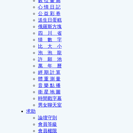
數 位 畫 廊
心 情 日 記
公 益 彩 券
送生日蛋糕
俄羅斯方塊
四 川 省
猜 數 字
比 大 小
泡 泡 龍
許 願 池
萬 年 曆
經 期 計 算
體 重 測 量
音 樂 點 播
衛 星 地 圖
時間戳字幕
男女聊天室
求助
論壇守則
會員等級
會員權限