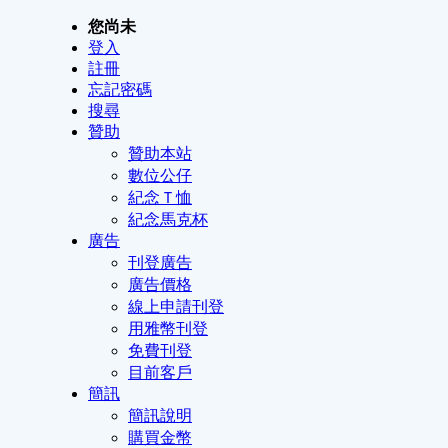
您尚未
登入
註冊
忘記密碼
搜尋
贊助
贊助本站
數位公仔
紀念Ｔ恤
紀念馬克杯
廣告
刊登廣告
廣告價格
線上申請刊登
用雅幣刊登
免費刊登
目前客戶
簡訊
簡訊說明
購買金幣