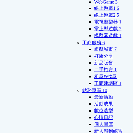
WebGame
3
線上遊戲1
6
線上遊戲2
5
電視遊樂器
1
掌上型遊戲
2
模擬器遊戲
1
工商服務
6
虛擬城市
7
好康分享
新品販售
二手拍賣
1
租屋&找屋
工商建議區
1
站務專區
10
最新活動
活動成果
數位造型
心情日記
個人圖庫
新人報到練習