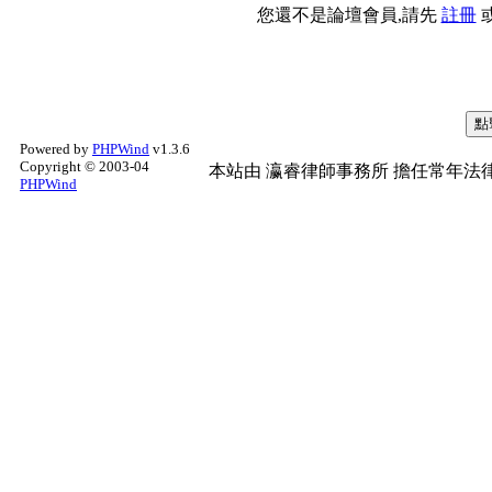
您還不是論壇會員,請先
註冊
Powered by
PHPWind
v1.3.6
Copyright © 2003-04
本站由
瀛睿律師事務所
擔任常年法律
PHPWind