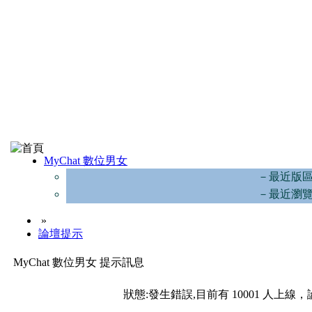
MyChat 數位男女
－最近版
－最近瀏
»
論壇提示
MyChat 數位男女 提示訊息
狀態:發生錯誤,目前有 10001 人上線