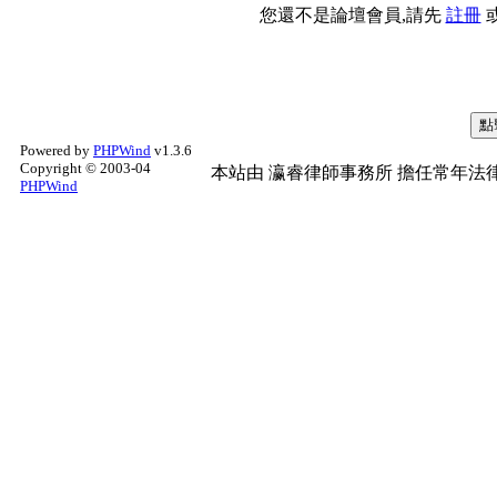
您還不是論壇會員,請先
註冊
Powered by
PHPWind
v1.3.6
Copyright © 2003-04
本站由
瀛睿律師事務所
擔任常年法律
PHPWind