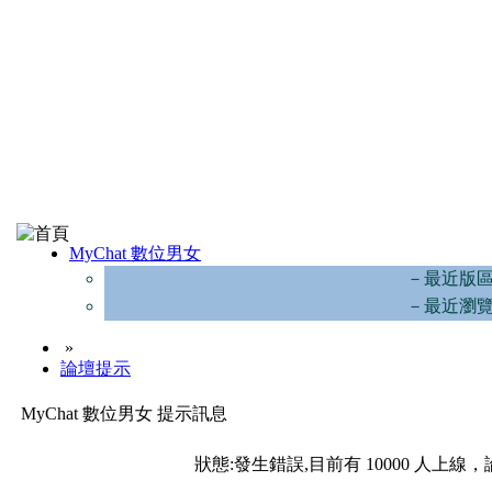
MyChat 數位男女
－最近版
－最近瀏
»
論壇提示
MyChat 數位男女 提示訊息
狀態:發生錯誤,目前有 10000 人上線