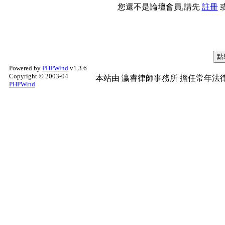
您還不是論壇會員,請先
註冊
Powered by
PHPWind
v1.3.6
Copyright © 2003-04
本站由
瀛睿律師事務所
擔任常年法律
PHPWind