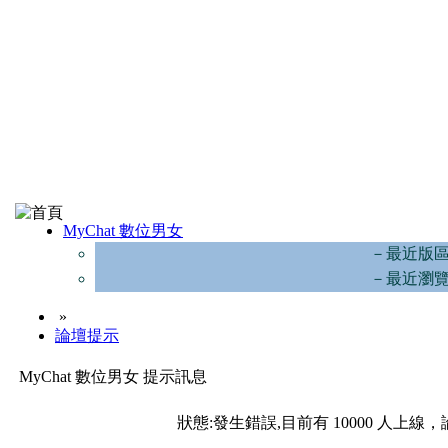
MyChat 數位男女
－最近版
－最近瀏
»
論壇提示
MyChat 數位男女 提示訊息
狀態:發生錯誤,目前有 10000 人上線