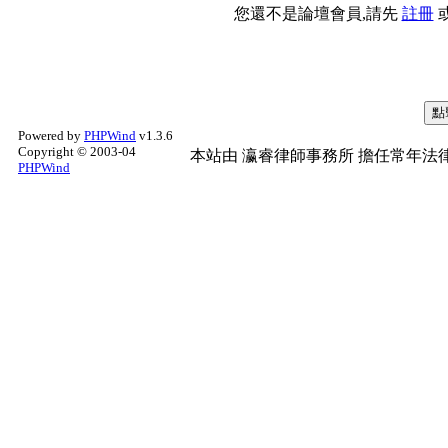
您還不是論壇會員,請先
註冊
Powered by
PHPWind
v1.3.6
Copyright © 2003-04
本站由
瀛睿律師事務所
擔任常年法律
PHPWind