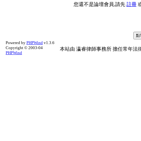
您還不是論壇會員,請先
註冊
Powered by
PHPWind
v1.3.6
Copyright © 2003-04
本站由
瀛睿律師事務所
擔任常年法律
PHPWind