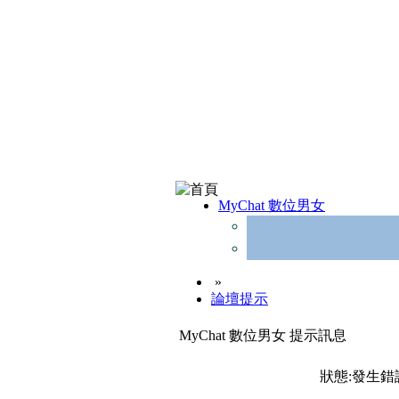
MyChat 數位男女
»
論壇提示
MyChat 數位男女 提示訊息
狀態:發生錯誤