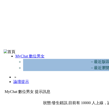
MyChat 數位男女
－最近版
－最近瀏
»
論壇提示
MyChat 數位男女 提示訊息
狀態:發生錯誤,目前有 10000 人上線