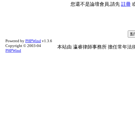
您還不是論壇會員,請先
註冊
Powered by
PHPWind
v1.3.6
Copyright © 2003-04
本站由
瀛睿律師事務所
擔任常年法律
PHPWind